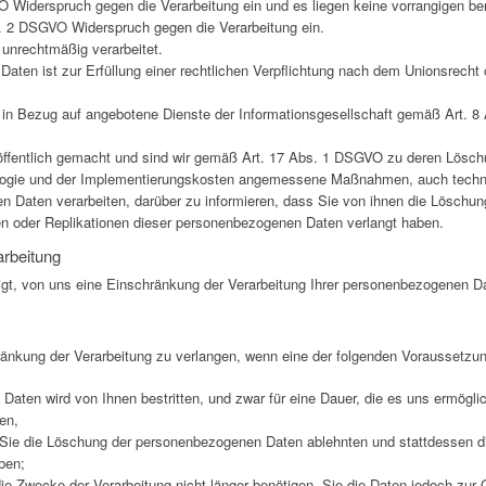
Widerspruch gegen die Verarbeitung ein und es liegen keine vorrangigen ber
s. 2 DSGVO Widerspruch gegen die Verarbeitung ein.
nrechtmäßig verarbeitet.
ten ist zur Erfüllung einer rechtlichen Verpflichtung nach dem Unionsrecht 
in Bezug auf angebotene Dienste der Informationsgesellschaft gemäß Art. 
fentlich gemacht und sind wir gemäß Art. 17 Abs. 1 DSGVO zu deren Löschung 
logie und der Implementierungskosten angemessene Maßnahmen, auch technis
n Daten verarbeiten, darüber zu informieren, dass Sie von ihnen die Löschung
 oder Replikationen dieser personenbezogenen Daten verlangt haben.
arbeitung
tigt, von uns eine Einschränkung der Verarbeitung Ihrer personenbezogenen D
änkung der Verarbeitung zu verlangen, wenn eine der folgenden Voraussetzun
Daten wird von Ihnen bestritten, und zwar für eine Dauer, die es uns ermöglich
en,
d Sie die Löschung der personenbezogenen Daten ablehnten und stattdessen d
ben;
ie Zwecke der Verarbeitung nicht länger benötigen, Sie die Daten jedoch zu