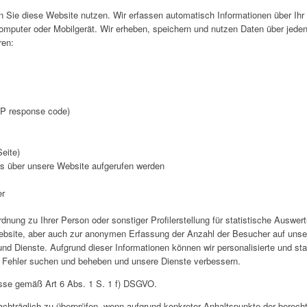
 Sie diese Website nutzen. Wir erfassen automatisch Informationen über Ihr 
Computer oder Mobilgerät. Wir erheben, speichern und nutzen Daten über jeden
ren:
TP response code)
eite)
s über unsere Website aufgerufen werden
er
dnung zu Ihrer Person oder sonstiger Profilerstellung für statistische Ausw
ebsite, aber auch zur anonymen Erfassung der Anzahl der Besucher auf unse
nd Dienste. Aufgrund dieser Informationen können wir personalisierte und st
, Fehler suchen und beheben und unsere Dienste verbessern.
resse gemäß Art 6 Abs. 1 S. 1 f) DSGVO.
nachträglich zu überprüfen, wenn aufgrund konkreter Anhaltspunkte der berecht