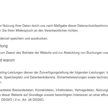
der Nutzung Ihrer Daten durch uns nach Maßgabe dieser Datenschutzbestimmu
Sie Ihren Widerspruch an den Verantwortlichen richten.
derzeit speichern und ausdrucken.
itung
um Zweck des Betriebs der Website und zur Abwicklung von Buchungen uns
nd warum
ng-Leistungen dienen der Zurverfügungstellung der folgenden Leistungen: In
ät, Speicherplatz und Datenbankdienste, Sicherheitsleistungen sowie technis
n.
inganbieter Bestandsdaten, Kontaktdaten, Inhaltsdaten, Vertragsdaten, Nutz
dieser Website auf Grundlage unserer berechtigten Interessen an einer effiz
 f) DSGVO i.V.m. Art. 28 DSGVO.