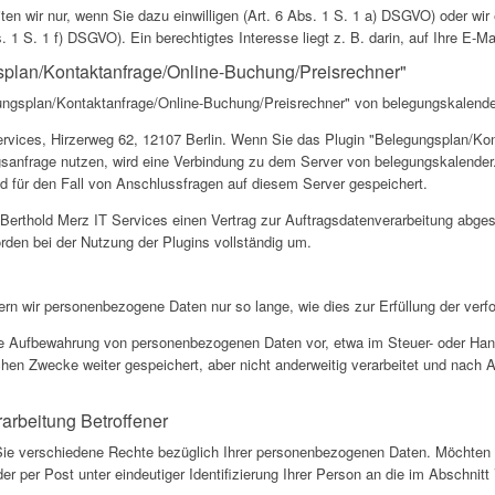
n wir nur, wenn Sie dazu einwilligen (Art. 6 Abs. 1 S. 1 a) DSGVO) oder wir 
. 1 S. 1 f) DSGVO). Ein berechtigtes Interesse liegt z. B. darin, auf Ihre E-Ma
splan/Kontaktanfrage/Online-Buchung/Preisrechner"
ungsplan/Kontaktanfrage/Online-Buchung/Preisrechner" von belegungskalend
Services, Hirzerweg 62, 12107 Berlin. Wenn Sie das Plugin "Belegungsplan/Ko
sanfrage nutzen, wird eine Verbindung zu dem Server von belegungskalender
 für den Fall von Anschlussfragen auf diesem Server gespeichert.
 Berthold Merz IT Services einen Vertrag zur Auftragsdatenverarbeitung abge
den bei der Nutzung der Plugins vollständig um.
rn wir personenbezogene Daten nur so lange, wie dies zur Erfüllung der verf
die Aufbewahrung von personenbezogenen Daten vor, etwa im Steuer- oder Hand
ichen Zwecke weiter gespeichert, aber nicht anderweitig verarbeitet und nach 
rarbeitung Betroffener
e verschiedene Rechte bezüglich Ihrer personenbezogenen Daten. Möchten 
er per Post unter eindeutiger Identifizierung Ihrer Person an die im Abschnitt